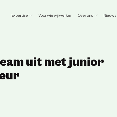
Expertise
Voor wie wij werken
Over ons
Nieuws 
eam uit met junior
eur