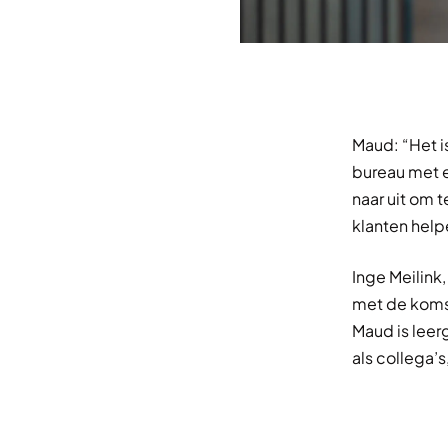
Maud: “Het i
bureau met e
naar uit om t
klanten help
Inge Meilink
met de komst
Maud is leerg
als collega’