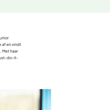
unior
af en vindt
. Met haar
ust-do-it-