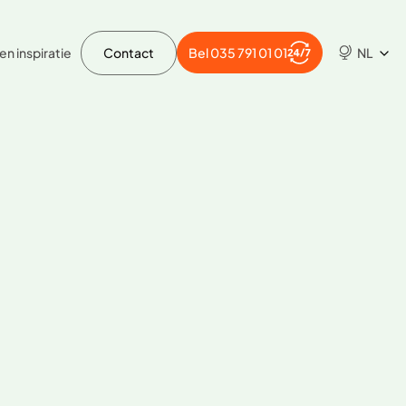
en inspiratie
Contact
Bel 035 791 01 01
NL