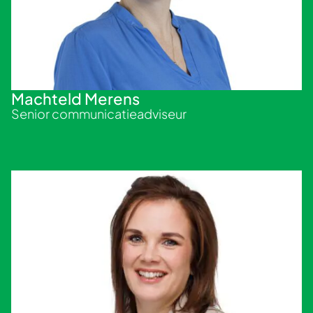
Machteld Merens
Senior communicatieadviseur