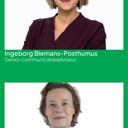
Ingeborg Biemans-Posthumus
Senior communicatieadviseur