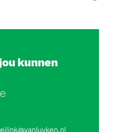
jou kunnen
ge
eilink@vanluyken.nl