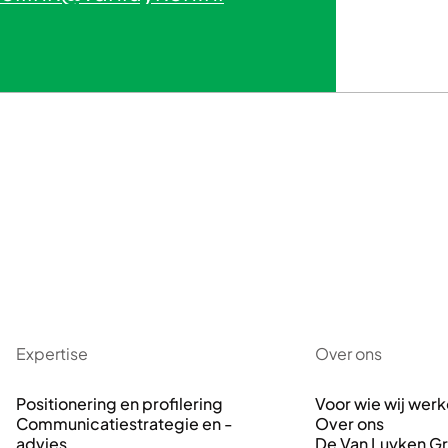
Expertise
Over ons
Positionering en profilering
Voor wie wij wer
Communicatiestrategie en -
Over ons
advies
De Van Luyken G