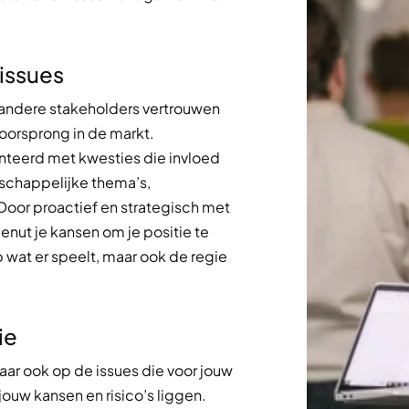
issues
n andere stakeholders vertrouwen
voorsprong in de markt.
onteerd met kwesties die invloed
chappelijke thema’s,
 Door proactief en strategisch met
nut je kansen om je positie te
op wat er speelt, maar ook de regie
ie
maar ook op de issues die voor jouw
jouw kansen en risico’s liggen.