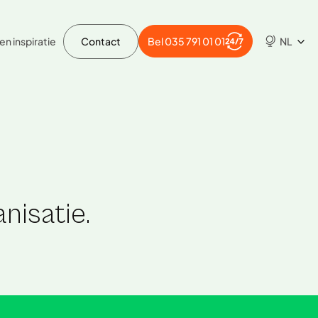
en inspiratie
Contact
Bel 035 791 01 01
NL
nisatie.