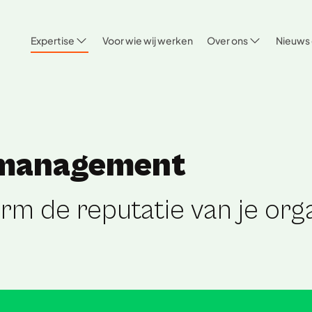
Expertise
Voor wie wij werken
Over ons
Nieuws 
uemanagement
m de reputatie van je orga