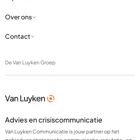
Positionering en profilering
Over ons
Communicatiestrategie en -advies
Reputatie- en issuemanagement
Crisiscommunicatie
Voor wie wij werken
Contact
Trainingen en opleidingen
Over ons
Interim-oplossingen
De Van Luyken Groep
Nieuws
Alle contactgegevens
Volg ons op LinkedIn
De Van Luyken Groep
Advies en crisiscommunicatie
Van Luyken Communicatie is jouw partner op het
gebied van strategische communicatie, reputatie- en