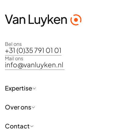
Bel ons
+31 (0)35 791 01 01
Mail ons
info@vanluyken.nl
Expertise
Positionering en profilering
Over ons
Communicatiestrategie en -advies
Reputatie- en issuemanagement
Crisiscommunicatie
Voor wie wij werken
Contact
Trainingen en opleidingen
Over ons
Interim-oplossingen
De Van Luyken Groep