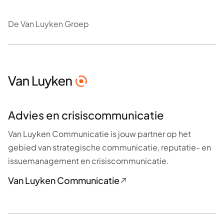
Nieuws
Alle contactgegevens
Volg ons op LinkedIn
De Van Luyken Groep
Advies en crisiscommunicatie
Van Luyken Communicatie is jouw partner op het
gebied van strategische communicatie, reputatie- en
issuemanagement en crisiscommunicatie.
Van Luyken Communicatie