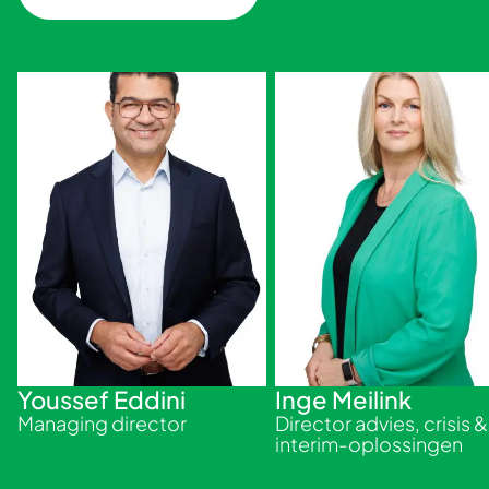
Youssef Eddini
Inge Meilink
Managing director
Director advies, crisis &
interim-oplossingen