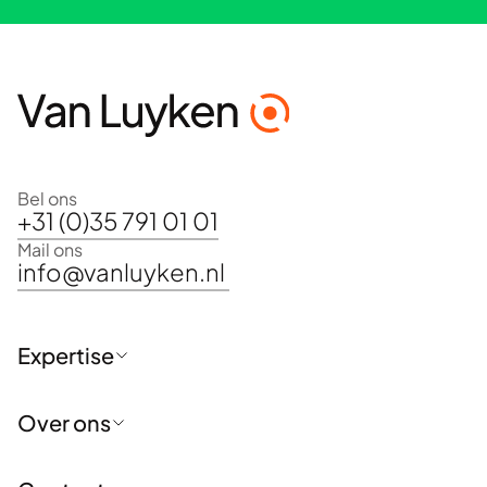
Bel ons
+31 (0)35 791 01 01
Mail ons
info@vanluyken.nl
Expertise
Positionering en profilering
Over ons
Communicatiestrategie en -advies
Reputatie- en issuemanagement
Crisiscommunicatie
Voor wie wij werken