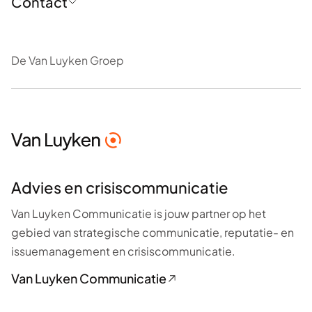
Contact
Trainingen en opleidingen
Over ons
Interim-oplossingen
De Van Luyken Groep
Nieuws
Alle contactgegevens
Volg ons op LinkedIn
De Van Luyken Groep
Advies en crisiscommunicatie
Van Luyken Communicatie is jouw partner op het
gebied van strategische communicatie, reputatie- en
issuemanagement en crisiscommunicatie.
Van Luyken Communicatie